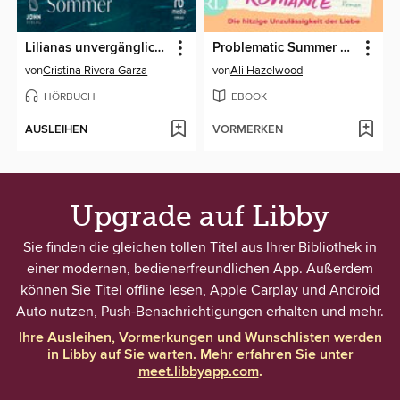
Lilianas unvergänglicher Sommer
Problematic Summer Romance
von
Cristina Rivera Garza
von
Ali Hazelwood
HÖRBUCH
EBOOK
AUSLEIHEN
VORMERKEN
Upgrade auf Libby
Sie finden die gleichen tollen Titel aus Ihrer Bibliothek in
einer modernen, bedienerfreundlichen App. Außerdem
können Sie Titel offline lesen, Apple Carplay und Android
Auto nutzen, Push-Benachrichtigungen erhalten und mehr.
Ihre Ausleihen, Vormerkungen und Wunschlisten werden
in Libby auf Sie warten. Mehr erfahren Sie unter
meet.libbyapp.com
.