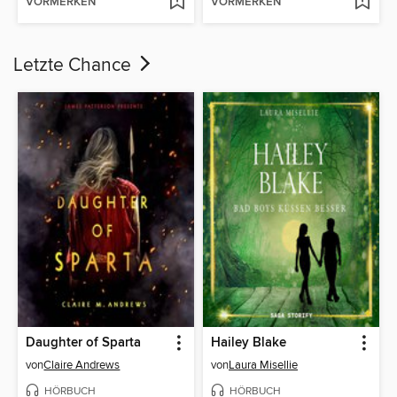
VORMERKEN
VORMERKEN
Letzte Chance
Daughter of Sparta
Hailey Blake
von
Claire Andrews
von
Laura Misellie
HÖRBUCH
HÖRBUCH