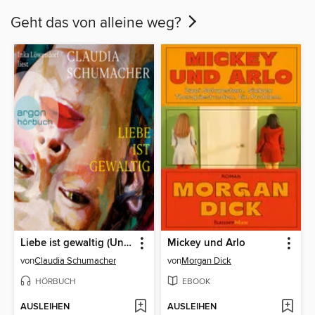
Geht das von alleine weg?
Liebe ist gewaltig (Ungekürzte Lesung)
Mickey und Arlo
von
Claudia Schumacher
von
Morgan Dick
HÖRBUCH
EBOOK
AUSLEIHEN
AUSLEIHEN