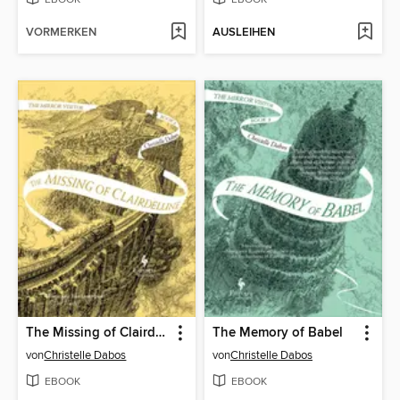
VORMERKEN
AUSLEIHEN
The Missing of Clairdelune
The Memory of Babel
von
Christelle Dabos
von
Christelle Dabos
EBOOK
EBOOK