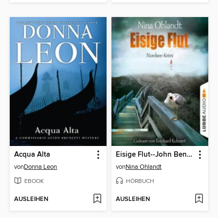
Acqua Alta
Eisige Flut--John Benthiens fünfter Fall--Hauptkommissar John Benthien, Band 5
von
Donna Leon
von
Nina Ohlandt
EBOOK
HÖRBUCH
AUSLEIHEN
AUSLEIHEN