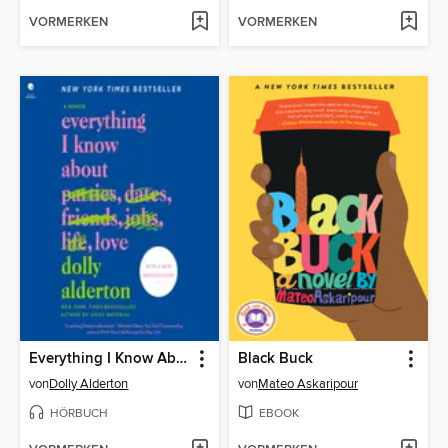
VORMERKEN
VORMERKEN
Everything I Know About Love
Black Buck
von
Dolly Alderton
von
Mateo Askaripour
HÖRBUCH
EBOOK