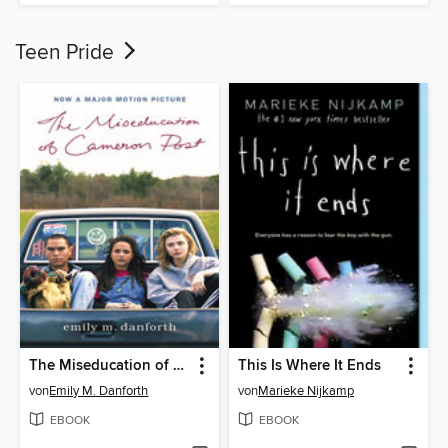
Teen Pride
The Miseducation of Cameron Post
This Is Where It Ends
von
Emily M. Danforth
von
Marieke Nijkamp
EBOOK
EBOOK