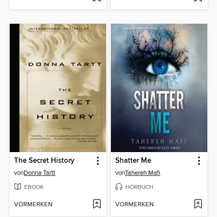
The Secret History
Shatter Me
von
Donna Tartt
von
Tahereh Mafi
EBOOK
HÖRBUCH
VORMERKEN
VORMERKEN