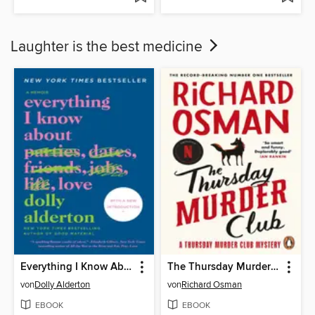
Laughter is the best medicine
Everything I Know About Love
The Thursday Murder Club
von
Dolly Alderton
von
Richard Osman
EBOOK
EBOOK