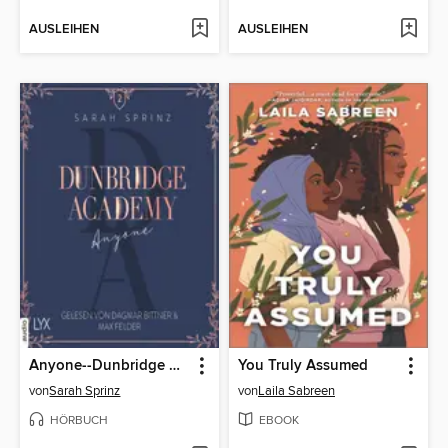
AUSLEIHEN
AUSLEIHEN
Anyone--Dunbridge Academy, Teil 2
You Truly Assumed
von
Sarah Sprinz
von
Laila Sabreen
HÖRBUCH
EBOOK