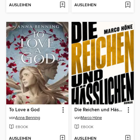
AUSLEIHEN
AUSLEIHEN
To Love a God
Die Reichen und Hässlichen
von
Anna Benning
von
Marco Höne
EBOOK
EBOOK
AUSLEIHEN
AUSLEIHEN