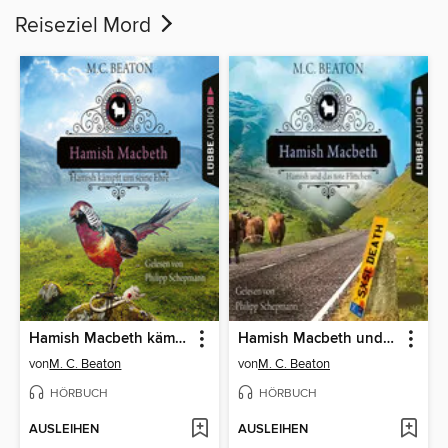
Reiseziel Mord
Hamish Macbeth kämpft um seine Ehre
Hamish Macbeth und das tote Flittchen
von
M. C. Beaton
von
M. C. Beaton
HÖRBUCH
HÖRBUCH
AUSLEIHEN
AUSLEIHEN