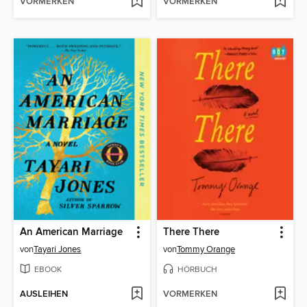
VORMERKEN
VORMERKEN
An American Marriage
There There
von
Tayari Jones
von
Tommy Orange
EBOOK
HÖRBUCH
AUSLEIHEN
VORMERKEN