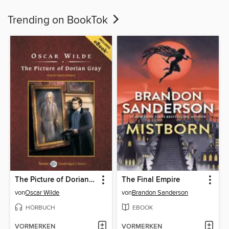
Trending on BookTok
The Picture of Dorian Gray, with eBook
The Final Empire
von
Oscar Wilde
von
Brandon Sanderson
HÖRBUCH
EBOOK
VORMERKEN
VORMERKEN