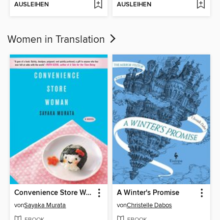
AUSLEIHEN
AUSLEIHEN
Women in Translation
Convenience Store Woman
A Winter's Promise
von
Sayaka Murata
von
Christelle Dabos
EBOOK
EBOOK