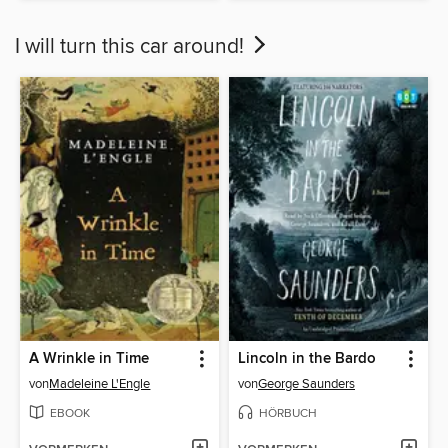
I will turn this car around!
A Wrinkle in Time
Lincoln in the Bardo
von
Madeleine L'Engle
von
George Saunders
EBOOK
HÖRBUCH